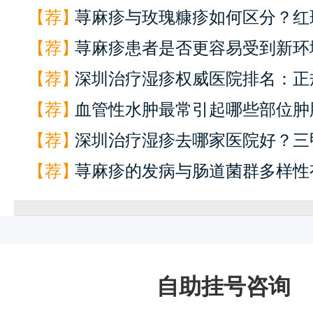
【荐】
荨麻疹与玫瑰糠疹如何区分？红
【荐】
损鉴别
荨麻疹患者是否更容易受到新环
【荐】
激？
深圳治疗湿疹权威医院排名：正
【荐】
专家名单与预约挂号指南
血管性水肿最常引起哪些部位肿
【荐】
深圳治疗湿疹去哪家医院好？三
【荐】
单与有效止痒攻略
荨麻疹的发病与肠道菌群多样性
菌群平衡建议
自助挂号咨询