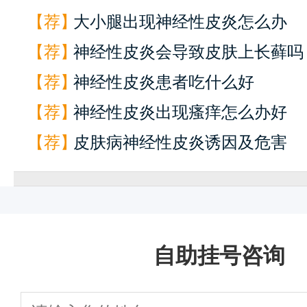
【荐】
大小腿出现神经性皮炎怎么办
【荐】
神经性皮炎会导致皮肤上长藓吗
【荐】
神经性皮炎患者吃什么好
【荐】
神经性皮炎出现瘙痒怎么办好
快
1
一键通话
预约挂号
患者服务
来院路线
【荐】
皮肤病神经性皮炎诱因及危害
自助挂号咨询