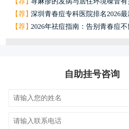
【荐】
滑不留印
荨麻疹的发病与居住环境噪音有
【荐】
激因素与风团
深圳青春痘专科医院排名2026最
快
1
【荐】
2026年祛痘指南：告别青春痘
一键通话
预约挂号
患者服务
来院路线
自助挂号咨询