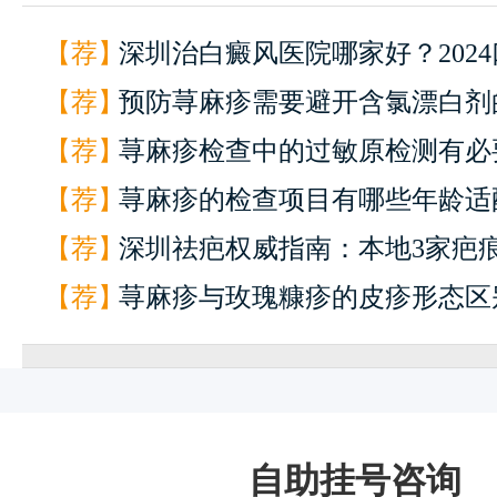
【荐】
深圳治白癜风医院哪家好？202
【荐】
TOP3推荐
预防荨麻疹需要避开含氯漂白剂
【荐】
吗？清洁用品选择
荨麻疹检查中的过敏原检测有必
【荐】
断关键项目
荨麻疹的检查项目有哪些年龄适
快
1
【荐】
同人群诊断差异
深圳祛疤权威指南：本地3家疤
一键通话
预约挂号
患者服务
来院路线
【荐】
实测对比
荨麻疹与玫瑰糠疹的皮疹形态区
么？红斑鳞屑病鉴别
自助挂号咨询