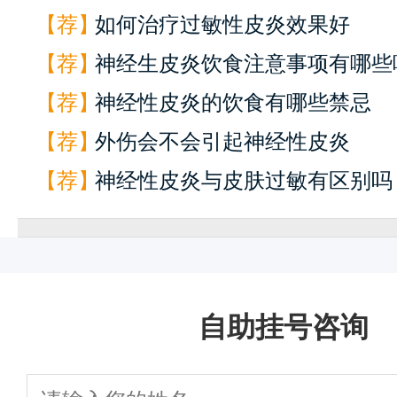
【荐】
如何治疗过敏性皮炎效果好
【荐】
神经生皮炎饮食注意事项有哪些
【荐】
神经性皮炎的饮食有哪些禁忌
【荐】
外伤会不会引起神经性皮炎
快
1
一键通话
预约挂号
患者服务
来院路线
【荐】
神经性皮炎与皮肤过敏有区别吗
自助挂号咨询