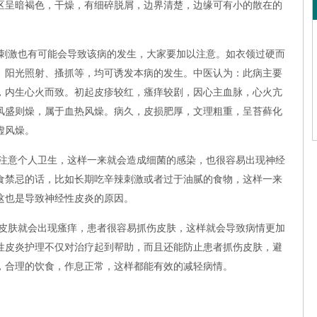
区呈暗褐色，干燥，有细碎脱屑，边界清楚，边缘可有小的散在的
刺激也有可能会导致该病的发生，大家要加以注意。如衣领过硬而
、阳光照射、搔抓等，均可诱发本病的发生。中医认为：此病主要
，内生心火而致。初起皮疹较红，瘙痒较剧，因心主血脉，心火亢
风盛则燥，属于血热风燥。病久，皮损肥厚，文理粗重，呈苔藓化
虚风燥。
注意个人卫生，这样一来就会造成细菌的感染，也很容易出现神经
食禁忌的话，比如长期吃辛辣刺激或者过于油腻的食物，这样一来
这也是导致神经性皮炎的原因。
皮肤就会出现瘙痒，患者很容易抓伤皮肤，这样就会导致病情更加
性皮炎护理不仅对治疗起到帮助，而且还能防止患者抓伤皮肤，避
，合理的饮食，作息正常，这样都能有效的减轻病情。