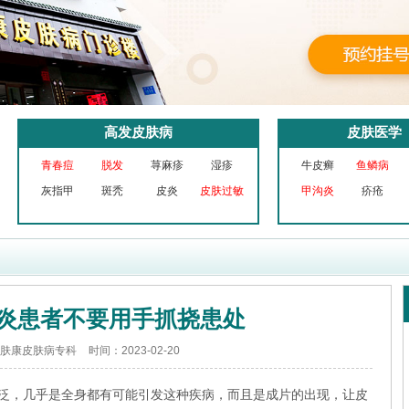
高发皮肤病
皮肤医学
青春痘
脱发
荨麻疹
湿疹
牛皮癣
鱼鳞病
灰指甲
斑秃
皮炎
皮肤过敏
甲沟炎
疥疮
炎患者不要用手抓挠患处
肤康皮肤病专科
时间：2023-02-20
泛，几乎是全身都有可能引发这种疾病，而且是成片的出现，让皮