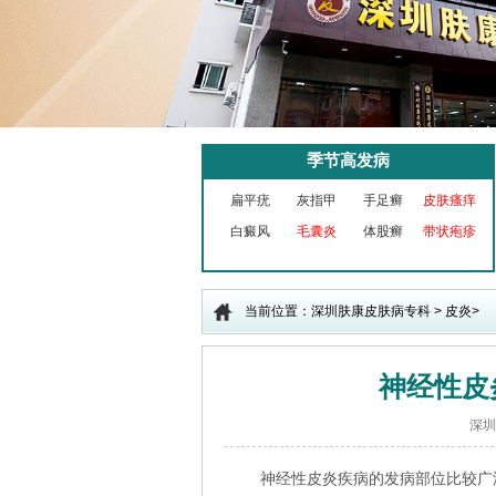
季节高发病
扁平疣
灰指甲
手足癣
皮肤瘙痒
白癜风
毛囊炎
体股癣
带状疱疹
当前位置：
深圳肤康皮肤病专科
>
皮炎
>
神经性皮
深圳
神经性皮炎疾病的发病部位比较广