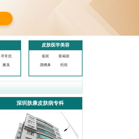
皮肤医学美容
寻常疣
雀斑
黄褐斑
腋臭
酒糟鼻
疤痕
深圳肤康皮肤病专科