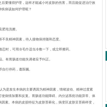
之后要懂得护理，这样才能减小对皮肤的伤害，而且能促进治疗效
种疾病该如何护理呢？
及肥皂洗擦。
眠等不良精神因素，待人接物保持随和态度。
痒难忍时，可用冷毛巾适当冷敷一下，或立即擦药。
食品。有胃肠道功能失调者应予纠正。
了即自行停药，遵医嘱。
认为是发生本病的主要诱因为精神因素，情绪波动、精神过度紧
可使病情加重和反复。胃肠道功能障碍、内分泌系统功能异常、体
病因素。本病的皮损特征为皮肤苔藓化，病变区皮肤呈苔藓样变，