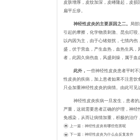
皮肤增厚，皮纹加深，皮嵴隆起，皮损
扁平丘疹。
神经性皮炎的主要原因之二。
局部
引起的摩擦，化学物质刺激、昆虫叮咬
以内因为主，由于心绪烦扰，七情内伤
盛，伏于营血，产生血热，血热生风，
者，此因久病伤血，风盛则燥，属于血
此外，
一些神经性皮炎患者平时不
性皮炎的疾病，加上患者如果不注意饮
只会加重神经性皮炎的病情。由此可见
神经性皮炎疾病一旦发生，患者的
严重，这就需要患者正确的护理，神经
免感染，从而让病情加重，积极的治疗
上一篇：
神经性皮炎有哪些危害呢
下一篇：
神经性皮炎为什么会反复发作