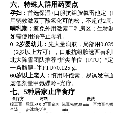
六、特殊人群用药要点
孕妇：
首选保湿+口服抗组胺氯雷他定（
用弱效激素丁酸氢化可的松，不超过2周
哺乳期：
避免外用激素于乳房区；生物
如需使用须停止母乳。
0–2岁婴幼儿：
先大量润肤，局部用0.0
（2岁以上方可），口服抗组胺选西替利
北大陈雪团队推荐“指尖单位（FTU）”
一条胳膊=半FTU≈0.125 g。
60岁以上老人：
慎用环孢素，易诱发高
虑低剂量甲氨蝶呤+光疗。
七、5种居家止痒食疗
食疗方
材料
做法
绿豆百
绿豆50 g+鲜百合30
绿豆先煮30 min，再放百合煮
合汤
g+冰糖少许
min