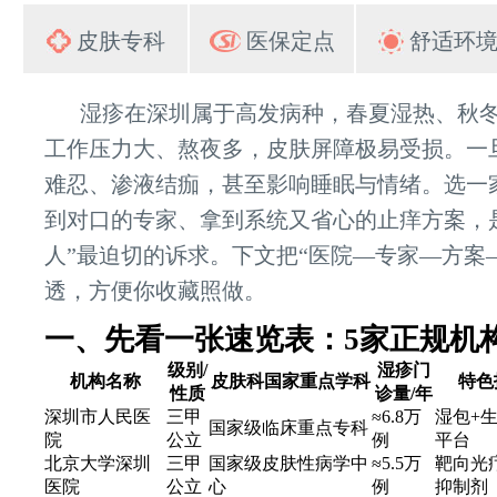
皮肤专科
医保定点
舒适环
湿疹在深圳属于高发病种，春夏湿热、秋
工作压力大、熬夜多，皮肤屏障极易受损。一
难忍、渗液结痂，甚至影响睡眠与情绪。选一
到对口的专家、拿到系统又省心的止痒方案，
人”最迫切的诉求。下文把“医院—专家—方案
透，方便你收藏照做。
一、先看一张速览表：5家正规机
级别/
湿疹门
机构名称
皮肤科国家重点学科
特色
性质
诊量/年
深圳市人民医
三甲
≈6.8万
湿包+
国家级临床重点专科
院
公立
例
平台
北京大学深圳
三甲
国家级皮肤性病学中
≈5.5万
靶向光疗
医院
公立
心
例
抑制剂