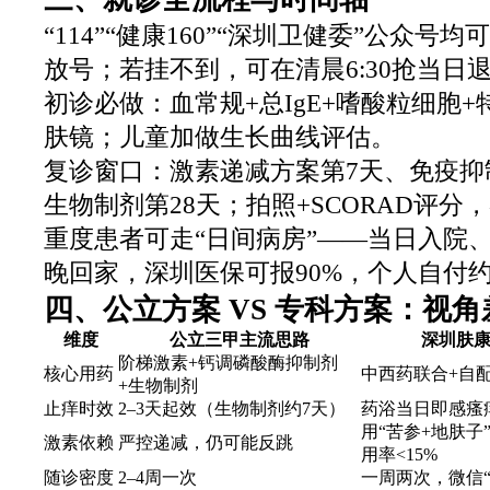
“114”“健康160”“深圳卫健委”公众号
放号；若挂不到，可在清晨6:30抢当日
初诊必做：血常规+总IgE+嗜酸粒细胞+
肤镜；儿童加做生长曲线评估。
复诊窗口：激素递减方案第7天、免疫抑
生物制剂第28天；拍照+SCORAD评分
重度患者可走“日间病房”——当日入院
晚回家，深圳医保可报90%，个人自付约
四、公立方案 VS 专科方案：视角
维度
公立三甲主流思路
深圳肤
阶梯激素+钙调磷酸酶抑制剂
核心用药
中西药联合+自
+生物制剂
止痒时效
2–3天起效（生物制剂约7天）
药浴当日即感瘙痒
用“苦参+地肤子
激素依赖
严控递减，仍可能反跳
用率<15%
随诊密度
2–4周一次
一周两次，微信“