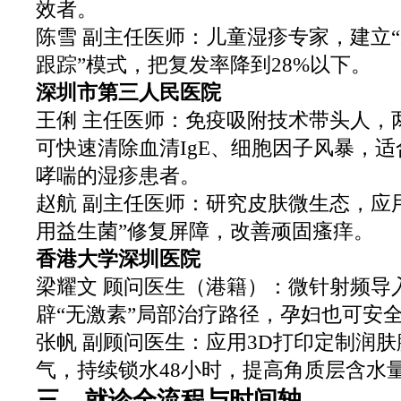
效者。
陈雪 副主任医师：儿童湿疹专家，建立“
跟踪”模式，把复发率降到28%以下。
深圳市第三人民医院
王俐 主任医师：免疫吸附技术带头人，
可快速清除血清IgE、细胞因子风暴，
哮喘的湿疹患者。
赵航 副主任医师：研究皮肤微生态，应用
用益生菌”修复屏障，改善顽固瘙痒。
香港大学深圳医院
梁耀文 顾问医生（港籍）：微针射频导
辟“无激素”局部治疗路径，孕妇也可安
张帆 副顾问医生：应用3D打印定制润
气，持续锁水48小时，提高角质层含水量
三、就诊全流程与时间轴