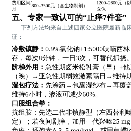
费用区间/
1200–2600
800–3500元（含生物制剂）
月
医保
五、专家一致认可的“止痒7件套”
下列方法均来自上述四家公立医院最新临
证：
冷敷镇静：
0.9%氯化钠+1:5000呋喃西林
存，每次8分钟，一日3次，可替代抓挠
阶梯外用：
急性期卤米松乳膏（早）+他
（晚）→亚急性期弱效激素隔日→维持
湿包疗法：
先涂药→包裹湿纱布→再覆
维持6小时，渗液可减少60%。
口服组合拳：
抗组胺：先选二代非镇静型（左西替利
定）；若夜间剧痒，加用一代羟嗪25 mg
免疫：环孢素A 3–5 mg/kg/d，或甲氨蝶呤