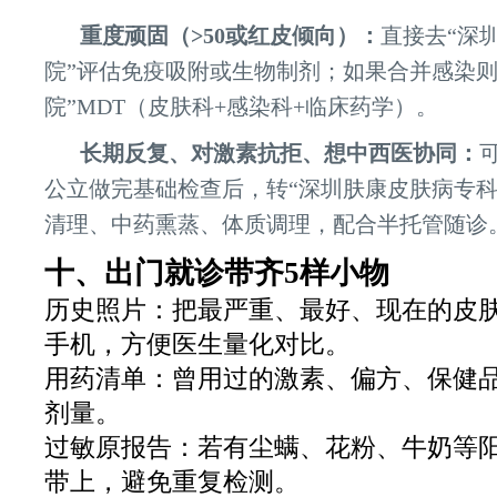
重度顽固（>50或红皮倾向）：
直接去“深
院”评估免疫吸附或生物制剂；如果合并感染则
院”MDT（皮肤科+感染科+临床药学）。
长期反复、对激素抗拒、想中西医协同：
公立做完基础检查后，转“深圳肤康皮肤病专科
清理、中药熏蒸、体质调理，配合半托管随诊
十、出门就诊带齐5样小物
快
历史照片：把最严重、最好、现在的皮
1
一键通话
预约挂号
患者服务
来院路线
手机，方便医生量化对比。
用药清单：曾用过的激素、偏方、保健
剂量。
过敏原报告：若有尘螨、花粉、牛奶等
带上，避免重复检测。