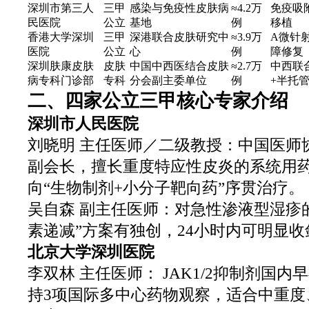
深圳市第三人
三甲
感染与免疫性皮肤病
≈4.2万
免疫吸
民医院
公立
基地
例
移植
香港大学深圳
三甲
深港联合皮肤研究中
≈3.9万
A微针
医院
公立
心
例
障修复
深圳肤康皮肤
皮肤
中国中西医结合皮肤
≈2.7万
中西联
病专科门诊部
专科
分会副主委单位
例
+半托
二、四家公立三甲核心专家介绍
深圳市人民医院
刘晓明 主任医师／二级教授：中国医师
副会长，擅长重度特应性皮炎的系统用
向“生物制剂+小分子靶向药”序贯治疗。
吴自森 副主任医师：对急性渗液型湿疹的
素递减”方案有独创，24小时内可明显
北京大学深圳医院
李双林 主任医师： JAK1/2抑制剂国
持3项国际多中心药物观察，适合中重度