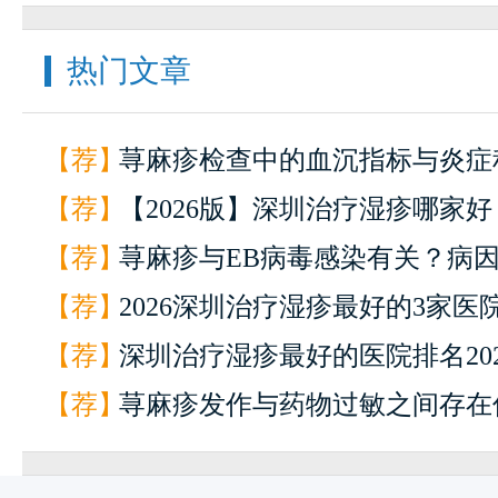
热门文章
【荐】
荨麻疹检查中的血沉指标与炎症
【荐】
吗？指标解读
【2026版】深圳治疗湿疹哪家
【荐】
院皮肤科Top5排名｜这3个根治
荨麻疹与EB病毒感染有关？病
【荐】
（附专家挂号攻略）
2026深圳治疗湿疹最好的3家医
【荐】
肤科专家亲测：7天止痒不复发
深圳治疗湿疹最好的医院排名2026
【荐】
第一
权威推荐】
荨麻疹发作与药物过敏之间存在
系？