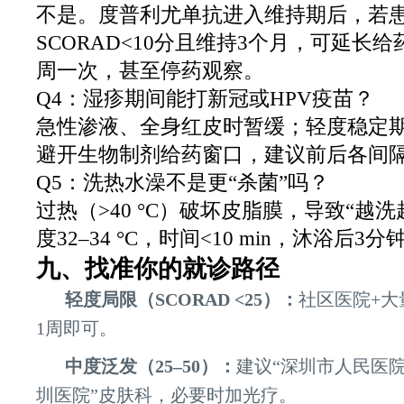
不是。度普利尤单抗进入维持期后，若
SCORAD<10分且维持3个月，可延长给
周一次，甚至停药观察。
Q4：湿疹期间能打新冠或HPV疫苗？
急性渗液、全身红皮时暂缓；轻度稳定
避开生物制剂给药窗口，建议前后各间隔
Q5：洗热水澡不是更“杀菌”吗？
过热（>40 °C）破坏皮脂膜，导致“越
度32–34 °C，时间<10 min，沐浴后
九、找准你的就诊路径
轻度局限（SCORAD <25）：
社区医院+大
1周即可。
中度泛发（25–50）：
建议“深圳市人民医院
圳医院”皮肤科，必要时加光疗。