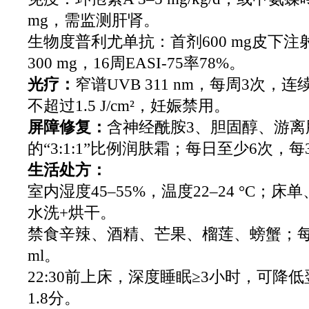
mg，需监测肝肾。
生物度普利尤单抗：首剂600 mg皮下
300 mg，16周EASI-75率78%。
光疗：
窄谱UVB 311 nm，每周3次，
不超过1.5 J/cm²，妊娠禁用。
屏障修复：
含神经酰胺3、胆固醇、游离
的“3:1:1”比例润肤霜；每日至少6次，
生活处方：
室内湿度45–55%，温度22–24 °C；床单
水洗+烘干。
禁食辛辣、酒精、芒果、榴莲、螃蟹；每日
ml。
22:30前上床，深度睡眠≥3小时，可降
1.8分。