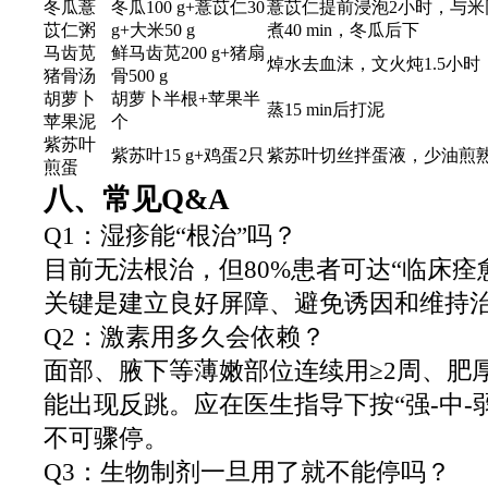
冬瓜薏
冬瓜100 g+薏苡仁30
薏苡仁提前浸泡2小时，与米
苡仁粥
g+大米50 g
煮40 min，冬瓜后下
马齿苋
鲜马齿苋200 g+猪扇
焯水去血沫，文火炖1.5小时
猪骨汤
骨500 g
胡萝卜
胡萝卜半根+苹果半
蒸15 min后打泥
苹果泥
个
紫苏叶
紫苏叶15 g+鸡蛋2只
紫苏叶切丝拌蛋液，少油煎
煎蛋
八、常见Q&A
Q1：湿疹能“根治”吗？
目前无法根治，但80%患者可达“临床痊
关键是建立良好屏障、避免诱因和维持
Q2：激素用多久会依赖？
面部、腋下等薄嫩部位连续用≥2周、肥厚
能出现反跳。应在医生指导下按“强-中-
不可骤停。
Q3：生物制剂一旦用了就不能停吗？