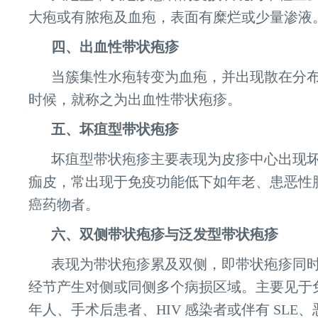
大疱或有脓疱及血疱，表面有糜烂或少量渗液
四、出血性带状疱疹
当簇集性水疱转变为血疱，并出现散在分
时候，就称之为出血性带状疱疹。
五、坏疽型带状疱疹
坏疽型带状疱疹主要表现为皮疹中心出现
痂皮，常出现于免疫功能低下如年老、患恶性
癌药物者。
六、双侧带状疱疹与泛发型带状疱疹
表现为带状疱疹累及双侧，即带状疱疹同时累
经节产生对侧或同侧多个病损区域。主要见于
年人、手术后患者、HIV 感染者或伴有 SLE