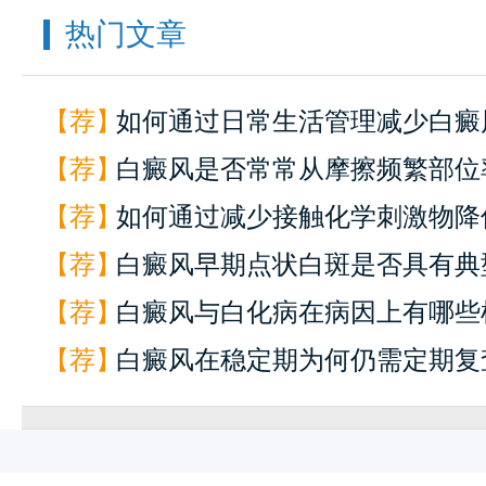
热门文章
【荐】
如何通过日常生活管理减少白癜
【荐】
素出现
白癜风是否常常从摩擦频繁部位
【荐】
现？
如何通过减少接触化学刺激物降
【荐】
风险
白癜风早期点状白斑是否具有典
快
1
一键通话
预约挂号
患者服务
来院路线
【荐】
征？
白癜风与白化病在病因上有哪些
【荐】
别？
白癜风在稳定期为何仍需定期复