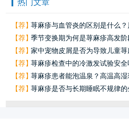
热门文章
【荐】
荨麻疹与血管炎的区别是什么？
【荐】
损的鉴别要点
季节变换期为何是荨麻疹高发阶
【荐】
家中宠物皮屑是否为导致儿童荨
【荐】
要因素？
荨麻疹检查中的冷激发试验安全
【荐】
评估
荨麻疹患者能泡温泉？高温高湿
【荐】
官方评估
荨麻疹是否与长期睡眠不规律的
有关？